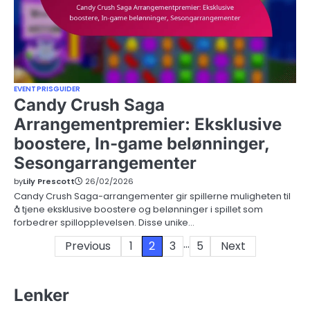
EVENTPRISGUIDER
Candy Crush Saga
Arrangementpremier: Eksklusive
boostere, In-game belønninger,
Sesongarrangementer
by
Lily Prescott
26/02/2026
Candy Crush Saga-arrangementer gir spillerne muligheten til
å tjene eksklusive boostere og belønninger i spillet som
forbedrer spillopplevelsen. Disse unike…
…
Posts
Previous
1
2
3
5
Next
pagination
Lenker