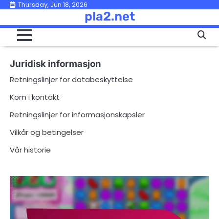
Skip
Thursday, Jun 18, 2026
pla2.net
to
content
Juridisk informasjon
Retningslinjer for databeskyttelse
Kom i kontakt
Retningslinjer for informasjonskapsler
Vilkår og betingelser
Vår historie