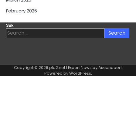
February 2026
Søk
Search
for:
Copyright © 2026
pla2.net
| Expert News by
Ascendoor
|
Powered by
WordPress
.