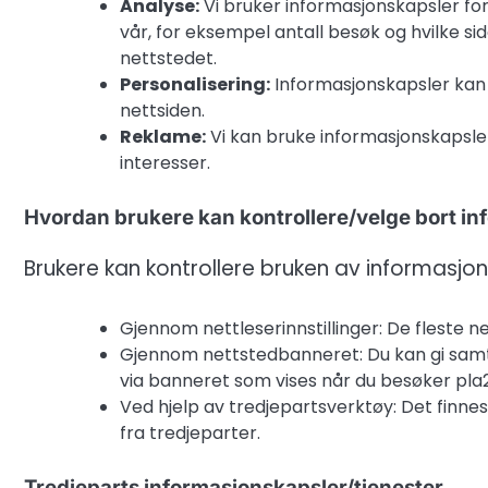
Analyse:
Vi bruker informasjonskapsler fo
vår, for eksempel antall besøk og hvilke s
nettstedet.
Personalisering:
Informasjonskapsler kan 
nettsiden.
Reklame:
Vi kan bruke informasjonskapsle
interesser.
Hvordan brukere kan kontrollere/velge bort i
Brukere kan kontrollere bruken av informasjo
Gjennom nettleserinnstillinger: De fleste n
Gjennom nettstedbanneret: Du kan gi samty
via banneret som vises når du besøker pla2
Ved hjelp av tredjepartsverktøy: Det finnes
fra tredjeparter.
Tredjeparts informasjonskapsler/tjenester