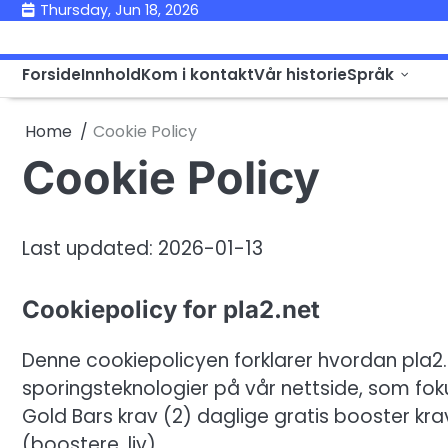
Skip
Thursday, Jun 18, 2026
to
content
Forside
Innhold
Kom i kontakt
Vår historie
Språk
Home
Cookie Policy
Cookie Policy
Last updated: 2026-01-13
Cookiepolicy for pla2.net
Denne cookiepolicyen forklarer hvordan pla2
sporingsteknologier på vår nettside, som fok
Gold Bars krav (2) daglige gratis booster k
(boostere, liv).