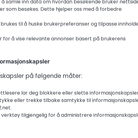
r å samle inn data om hvordan besøkende bruker nettsid
ider som besøkes. Dette hjelper oss med å forbedre
brukes til å huske brukerpreferanser og tilpasse innhold
r for å vise relevante annonser basert på brukerens
nformasjonskapsler
nskapsler på følgende måter:
ettlesere lar deg blokkere eller slette informasjonskapsler
kke eller trekke tilbake samtykke til informasjonskapsl
.net.
 verktøy tilgjengelig for å administrere informasjonskapsl