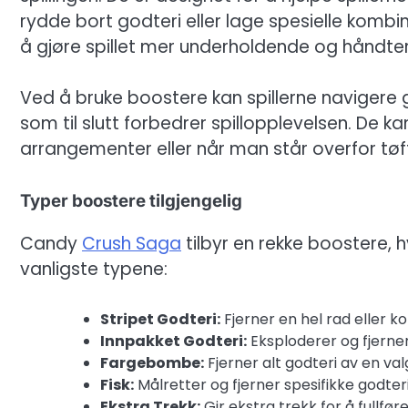
rydde bort godteri eller lage spesielle kom
å gjøre spillet mer underholdende og håndterb
Ved å bruke boostere kan spillerne navigere 
som til slutt forbedrer spillopplevelsen. De k
arrangementer eller når man står overfor tøff
Typer boostere tilgjengelig
Candy
Crush Saga
tilbyr en rekke boostere, h
vanligste typene:
Stripet Godteri:
Fjerner en hel rad eller k
Innpakket Godteri:
Eksploderer og fjerne
Fargebombe:
Fjerner alt godteri av en va
Fisk:
Målretter og fjerner spesifikke godter
Ekstra Trekk:
Gir ekstra trekk for å fullføre