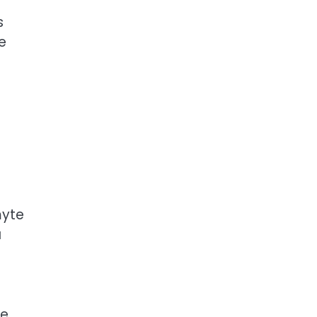
s
e
myte
a
re