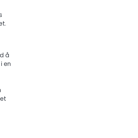
s
et.
ed å
i en
n
det