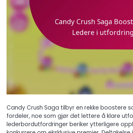
Candy Crush Saga tilbyr en rekke boostere so
fordeler, noe som gjør det lettere å klare ut
lederbordutfordringer beriker ytterligere oppl
konkurrere om eksklusive premier. Deltakelse