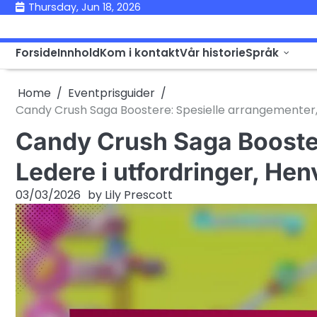
Skip
Thursday, Jun 18, 2026
to
content
Forside
Innhold
Kom i kontakt
Vår historie
Språk
Home
Eventprisguider
Candy Crush Saga Boostere: Spesielle arrangementer, 
Candy Crush Saga Booster
Ledere i utfordringer, He
03/03/2026
by
Lily Prescott