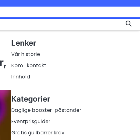
Lenker
Vår historie
r,
Kom i kontakt
Innhold
Kategorier
Daglige booster-påstander
Eventprisguider
Gratis gullbarrer krav