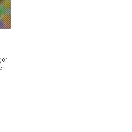
ger
er