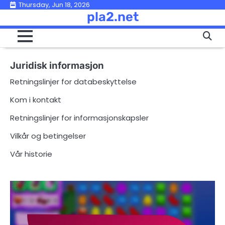
Skip
Thursday, Jun 18, 2026
pla2.net
to
content
Juridisk informasjon
Retningslinjer for databeskyttelse
Kom i kontakt
Retningslinjer for informasjonskapsler
Vilkår og betingelser
Vår historie