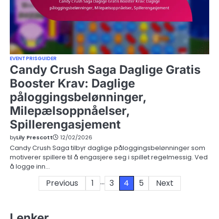
EVENTPRISGUIDER
Candy Crush Saga Daglige Gratis
Booster Krav: Daglige
påloggingsbelønninger,
Milepælsoppnåelser,
Spillerengasjement
by
Lily Prescott
12/02/2026
Candy Crush Saga tilbyr daglige påloggingsbelønninger som
motiverer spillere til å engasjere seg i spillet regelmessig. Ved
å logge inn…
…
Posts
Previous
1
3
4
5
Next
pagination
Lenker