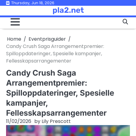
Skip
Thursday, Jun 18, 2026
pla2.net
to
content
Home
Eventprisguider
Candy Crush Saga Arrangementpremier:
Spilloppdateringer, Spesielle kampanjer,
Fellesskapsarrangementer
Candy Crush Saga
Arrangementpremier:
Spilloppdateringer, Spesielle
kampanjer,
Fellesskapsarrangementer
11/02/2026
by
Lily Prescott