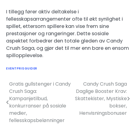
I tillegg fører aktiv deltakelse i
fellesskapsarrangementer ofte til økt synlighet i
spillet, ettersom spillere kan vise frem sine
prestasjoner og rangeringer. Dette sosiale
aspektet forbedrer den totale gleden av Candy
Crush Saga, og gjør det til mer enn bare en ensom
spillopplevelse.
EVENTPRISGUIDER
Gratis gullstenger i Candy
Candy Crush Saga
Post
Crush Saga:
Daglige Booster Krav:
navigation
Kampanjetilbud,
Skattekister, Mystiske
konkurranser på sosiale
bokser,
medier,
Henvisningsbonuser
fellesskapsbelønninger